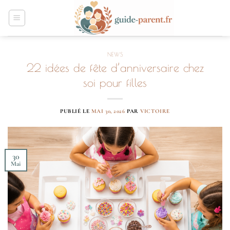
Passer
au
contenu
NEWS
22 idées de fête d’anniversaire chez
soi pour filles
PUBLIÉ LE
MAI 30, 2026
PAR
VICTOIRE
30
Mai