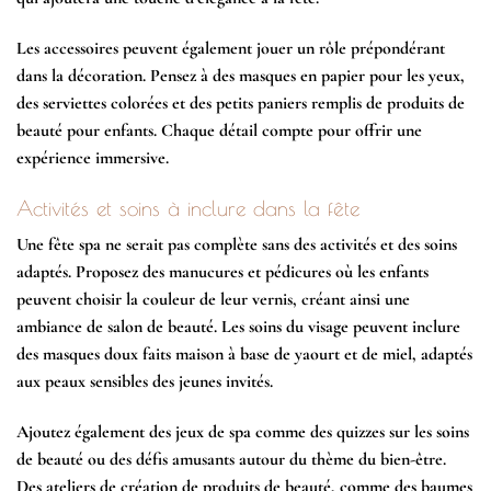
Les accessoires peuvent également jouer un rôle prépondérant
dans la décoration. Pensez à des masques en papier pour les yeux,
des serviettes colorées et des petits paniers remplis de produits de
beauté pour enfants. Chaque détail compte pour offrir une
expérience immersive.
Activités et soins à inclure dans la fête
Une fête spa ne serait pas complète sans des activités et des soins
adaptés. Proposez des manucures et pédicures où les enfants
peuvent choisir la couleur de leur vernis, créant ainsi une
ambiance de salon de beauté. Les
soins du visage
peuvent inclure
des masques doux faits maison à base de yaourt et de miel, adaptés
aux peaux sensibles des jeunes invités.
Ajoutez également des jeux de spa comme des quizzes sur les soins
de beauté ou des défis amusants autour du thème du bien-être.
Des ateliers de création de produits de beauté, comme des baumes