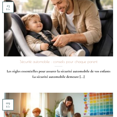
23
Fév
Sécurité automobile : conseils pour chaque parent
Les règles essentielles pour assurer la sécurité automobile de vos enfants
La sécurité automobile demeure [...]
09
Fév