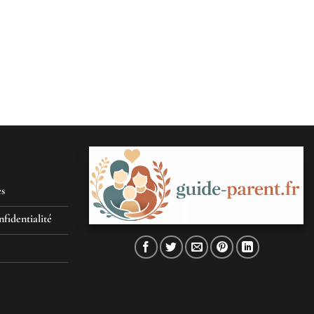
es
nfidentialité