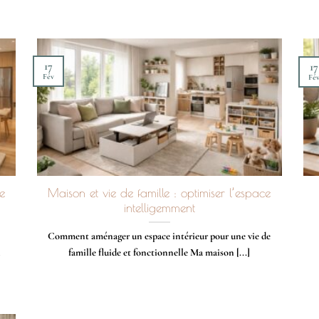
17
17
Fév
Fé
ce
Maison et vie de famille : optimiser l’espace
intelligemment
Comment aménager un espace intérieur pour une vie de
famille fluide et fonctionnelle Ma maison [...]