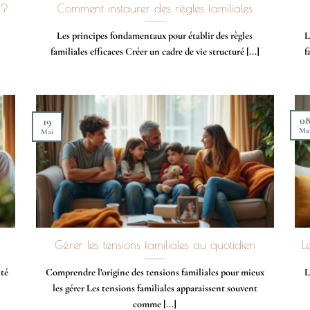
 ?
Comment instaurer des règles familiales
Les principes fondamentaux pour établir des règles
L
familiales efficaces Créer un cadre de vie structuré [...]
f
0
19
Ma
Mai
Gérer les tensions familiales au quotidien
L
ité
Comprendre l’origine des tensions familiales pour mieux
L
les gérer Les tensions familiales apparaissent souvent
comme [...]