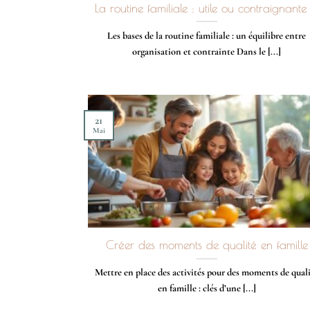
La routine familiale : utile ou contraignante
Les bases de la routine familiale : un équilibre entre
organisation et contrainte Dans le [...]
21
Mai
Créer des moments de qualité en famille
Mettre en place des activités pour des moments de qual
en famille : clés d’une [...]