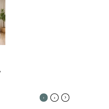
a
1
2