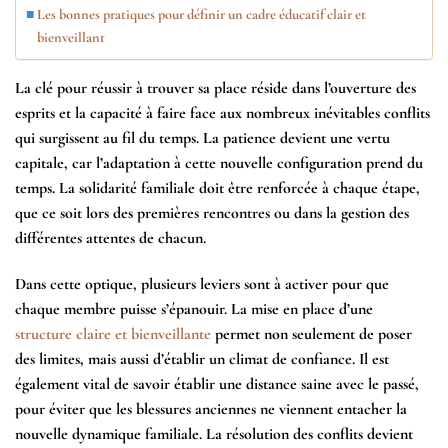
Les bonnes pratiques pour définir un cadre éducatif clair et
bienveillant
La clé pour réussir à
trouver sa place
réside dans l’ouverture des
esprits et la capacité à faire face aux nombreux inévitables
conflits
qui surgissent au fil du temps. La patience devient une vertu
capitale, car l’adaptation à cette nouvelle configuration prend du
temps. La solidarité familiale doit être renforcée à chaque étape,
que ce soit lors des premières rencontres ou dans la gestion des
différentes attentes de chacun.
Dans cette optique, plusieurs leviers sont à activer pour que
chaque membre puisse s’épanouir. La mise en place d’une
structure claire et bienveillante
permet non seulement de poser
des limites, mais aussi d’établir un climat de confiance. Il est
également vital de savoir établir une distance saine avec le passé,
pour éviter que les blessures anciennes ne viennent entacher la
nouvelle dynamique familiale. La résolution des conflits devient