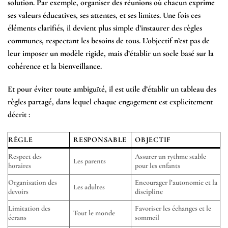
solution. Par exemple, organiser des réunions où chacun exprime
ses valeurs éducatives, ses attentes, et ses limites. Une fois ces
éléments clarifiés, il devient plus simple d’instaurer des règles
communes, respectant les besoins de tous. L’objectif n’est pas de
leur imposer un modèle rigide, mais d’établir un socle basé sur la
cohérence et la bienveillance.
Et pour éviter toute ambiguïté, il est utile d’établir un
tableau des
règles
partagé, dans lequel chaque engagement est explicitement
décrit :
RÈGLE
RESPONSABLE
OBJECTIF
Respect des
Assurer un rythme stable
Les parents
horaires
pour les enfants
Organisation des
Encourager l’autonomie et la
Les adultes
devoirs
discipline
Limitation des
Favoriser les échanges et le
Tout le monde
écrans
sommeil