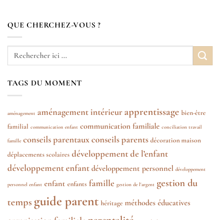
QUE CHERCHEZ-VOUS ?
TAGS DU MOMENT
apprentissage
aménagement intérieur
bien-être
aménagement
communication familiale
familial
communication enfant
conciliation travail
conseils parentaux
conseils parents
décoration maison
famille
développement de l’enfant
déplacements scolaires
développement enfant
développement personnel
développement
gestion du
famille
enfant
enfants
personnel enfant
gestion de l'argent
guide parent
temps
méthodes éducatives
héritage
parentalité