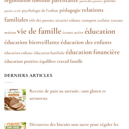
organisation familiale
parents
parentalité positive
relations
pédagogie
psychologie de l’enfant
parents actifs
familiales
rôle des parents
sécurité enfants
transport scolaire
travaux
vie de famille
éducation
maison
écoute active
éducation bienveillante
éducation des enfants
éducation financière
éducation enfants
éducation familiale
éducation positive
équilibre travail famille
DERNIERS ARTICLES
Recette de pain au sarrasin : sans gluten et
savoureux
Découvrez des biscuits sans sucre pour régaler les