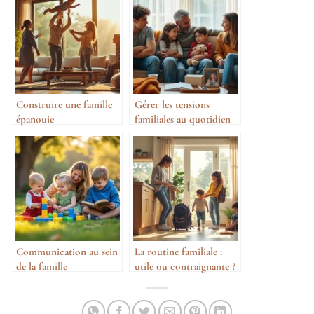
Construire une famille
Gérer les tensions
épanouie
familiales au quotidien
Communication au sein
La routine familiale :
de la famille
utile ou contraignante ?