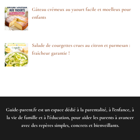
Gâteau crémeux au yaourt facile et moelleux pour
enfants
Salade de courgettes crues au citron et parmesan :
fraîcheur garantie !
Guide-parent.fr
est un espace dédié à la parentalité, à l’enfance, à
la vie de famille et à l’éducation, pour aider les parents à avancer
avec des repères simples, concrets et bienveillants.