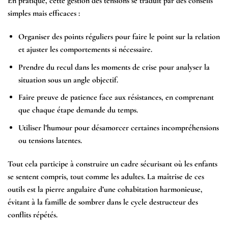
En pratique, cette gestion des tensions se traduit par des conseils
simples mais efficaces :
Organiser des points réguliers pour faire le point sur la relation
et ajuster les comportements si nécessaire.
Prendre du recul dans les moments de crise pour analyser la
situation sous un angle objectif.
Faire preuve de patience face aux résistances, en comprenant
que chaque étape demande du temps.
Utiliser l’humour pour désamorcer certaines incompréhensions
ou tensions latentes.
Tout cela participe à construire un cadre sécurisant où les enfants
se sentent compris, tout comme les adultes. La maîtrise de ces
outils est la pierre angulaire d’une cohabitation harmonieuse,
évitant à la famille de sombrer dans le cycle destructeur des
conflits répétés.