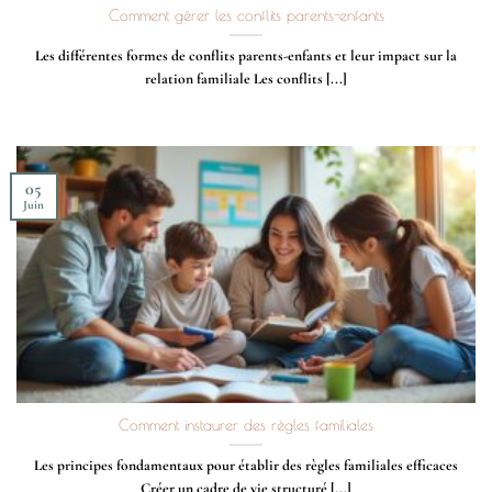
Comment gérer les conflits parents-enfants
Les différentes formes de conflits parents-enfants et leur impact sur la
relation familiale Les conflits [...]
05
Juin
Comment instaurer des règles familiales
Les principes fondamentaux pour établir des règles familiales efficaces
Créer un cadre de vie structuré [...]