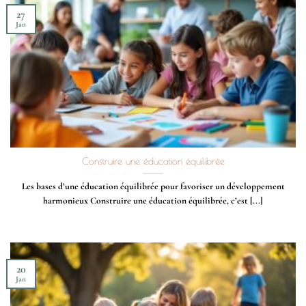
27
Jan
Construire une éducation équilibrée
Les bases d’une éducation équilibrée pour favoriser un développement
harmonieux Construire une éducation équilibrée, c’est [...]
20
Jan