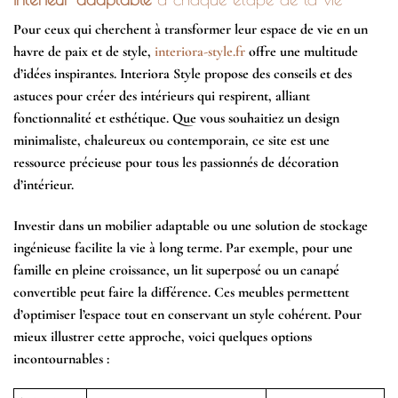
Pour ceux qui cherchent à transformer leur espace de vie en un
havre de paix et de style,
interiora-style.fr
offre une multitude
d’idées inspirantes. Interiora Style propose des conseils et des
astuces pour créer des intérieurs qui respirent, alliant
fonctionnalité et esthétique. Que vous souhaitiez un design
minimaliste, chaleureux ou contemporain, ce site est une
ressource précieuse pour tous les passionnés de décoration
d’intérieur.
Investir dans un
mobilier adaptable
ou une solution de stockage
ingénieuse facilite la vie à long terme. Par exemple, pour une
famille en pleine croissance, un lit superposé ou un canapé
convertible peut faire la différence. Ces meubles permettent
d’
optimiser l’espace
tout en conservant un
style cohérent
. Pour
mieux illustrer cette approche, voici quelques options
incontournables :