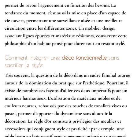
permet de revoir l’agencement en fonction des besoins. La
tendance du moment, c’est aussi la
mise en place d’un espace de
vie ouvert
, permettant une surveillance aisée et une meilleure
circulation entre les différentes zones. Un mobilier design,
associant lignes épurées et matériaux résistants, consacrent cette
philosophie d’un habitat pensé pour durer tout en restant stylé.
Comment intégrer une
déco fonctionnelle
sans
sacrifier le
style
Très souvent, la question de la déco dans un cadre familial tourne
autour de la
domination du pratique sur l’esthétique
. Pourtant, il
existe de nombreuses façons d’allier ces deux impératifs pour un
intérieur harmonieux. L’utilisation de matériaux nobles et de
couleurs neutres, rehaussés par des touches de tonalités vives ou
pastel, permet d’apporter du dynamisme sans alourdir la
décoration. La règle d’or consiste à privilégier des meubles et
accessoires qui conjuguent
style et praticité
: par exemple, une
table basse en bois massif avec rangement intégré ou un canapé