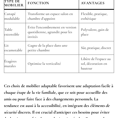
TYPE DE
FONCTION
AVANTAGES
MOBILIER
Canapé
Transforme un espace salon en
Flexible, pratique,
modulable
chambre d’appoint
esthétique
Évite l’encombrement en version
Table
Polyvalent, gain de
quotidienne, agrandit pour les
extensible
place
invités
Lit
Gagne de la place dans une
Sûr, pratique, discret
escamotable
petite chambre
Libère de l’espace au
Étagères
Optimise la verticalité
sol, décoration en
murales
hauteur
Ces choix de
mobilier adaptable
favorisent une
adaptation facile
à
chaque étape de la vie familiale, que ce soit pour accueillir des
amis ou pour faire face à des changements personnels. La
tendance est aussi à la
accessibilité
, en intégrant des
éléments de
sécurité
discrets. Il est crucial d’anticiper ces besoins pour éviter