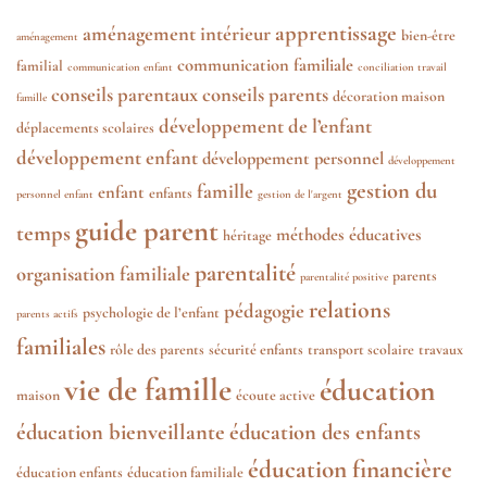
apprentissage
aménagement intérieur
bien-être
aménagement
communication familiale
familial
communication enfant
conciliation travail
conseils parentaux
conseils parents
décoration maison
famille
développement de l’enfant
déplacements scolaires
développement enfant
développement personnel
développement
gestion du
famille
enfant
enfants
personnel enfant
gestion de l'argent
guide parent
temps
méthodes éducatives
héritage
parentalité
organisation familiale
parents
parentalité positive
relations
pédagogie
psychologie de l’enfant
parents actifs
familiales
rôle des parents
sécurité enfants
transport scolaire
travaux
vie de famille
éducation
maison
écoute active
éducation bienveillante
éducation des enfants
éducation financière
éducation enfants
éducation familiale