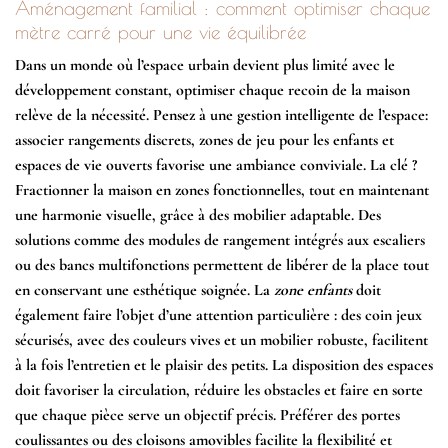
Aménagement familial : comment optimiser chaque
mètre carré pour une vie équilibrée
Dans un monde où l’espace urbain devient plus limité avec le
développement constant, optimiser chaque recoin de la maison
relève de la nécessité. Pensez à une
gestion intelligente de l’espace
:
associer rangements discrets, zones de jeu pour les enfants et
espaces de vie ouverts favorise une
ambiance conviviale
. La clé ?
Fractionner la maison en zones fonctionnelles, tout en maintenant
une harmonie visuelle, grâce à des
mobilier adaptable
. Des
solutions comme des modules de rangement intégrés aux escaliers
ou des bancs multifonctions permettent de libérer de la place tout
en conservant une esthétique soignée. La
zone enfants
doit
également faire l’objet d’une attention particulière : des coin jeux
sécurisés, avec des couleurs vives et un mobilier robuste, facilitent
à la fois l’entretien et le plaisir des petits. La disposition des espaces
doit favoriser la circulation, réduire les obstacles et faire en sorte
que chaque pièce serve un objectif précis. Préférer des portes
coulissantes ou des cloisons amovibles facilite la flexibilité et