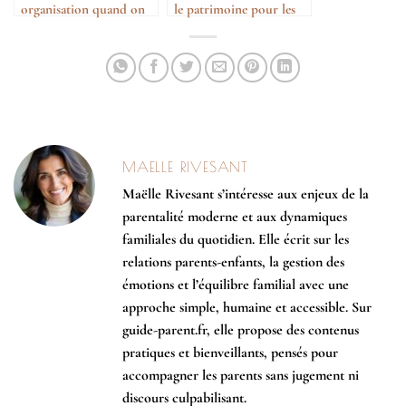
organisation quand on
le patrimoine pour les
devient parent
générations futures
MAELLE RIVESANT
Maëlle Rivesant s’intéresse aux enjeux de la
parentalité moderne et aux dynamiques
familiales du quotidien. Elle écrit sur les
relations parents-enfants, la gestion des
émotions et l’équilibre familial avec une
approche simple, humaine et accessible. Sur
guide-parent.fr, elle propose des contenus
pratiques et bienveillants, pensés pour
accompagner les parents sans jugement ni
discours culpabilisant.