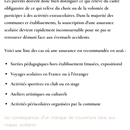
Les parents doivent donc bien distinguer ce qui relève du cadre
obligatoire de ce qui relève du choix ou de la volontée de
participer à des activités extrascolaires. Dans la majorité des
communes et établissements, la souscription d’une
assurance
scolaire
devient rapidement incontournable pour ne pas se
retrouver démuni face aux éventuels accidents.
Voici une liste des cas où une assurance est recommandée en 2026 :
Sorties pédagogiques hors établissement (musées, expositions)
Voyages scolaires en France ou à l’étranger
Activités sportives en club ou en stage
Ateliers artistiques ou culturels
Activités périscolaires organisées par la commune
Les conséquences d’un manque de couverture face aux
risques scolaires