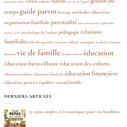
gestion du
famille
enfant
enfants
personnel enfant
gestion de l'argent
guide parent
temps
méthodes éducatives
héritage
parentalité
organisation familiale
parents
parentalité positive
relations
pédagogie
psychologie de l’enfant
parents actifs
familiales
rôle des parents
sécurité enfants
transport scolaire
travaux
vie de famille
éducation
maison
écoute active
éducation bienveillante
éducation des enfants
éducation financière
éducation enfants
éducation familiale
éducation positive
équilibre travail famille
DERNIERS ARTICLES
15 repas simples et économiques pour vos lunchbox