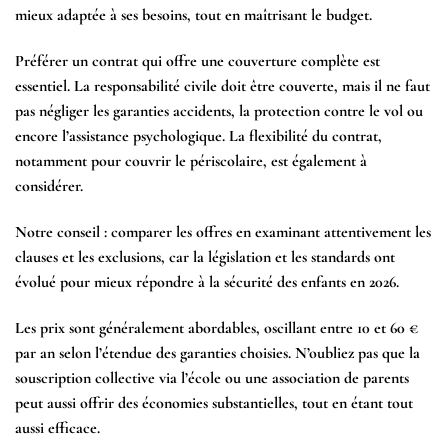
mieux adaptée à ses besoins, tout en maîtrisant le budget.
Préférer un contrat qui offre une couverture complète est
essentiel. La responsabilité civile doit être couverte, mais il ne faut
pas négliger les garanties accidents, la protection contre le vol ou
encore l’assistance psychologique. La flexibilité du contrat,
notamment pour couvrir le périscolaire, est également à
considérer.
Notre conseil : comparer les offres en examinant attentivement les
clauses et les exclusions, car la législation et les standards ont
évolué pour mieux répondre à la sécurité des enfants en 2026.
Les prix sont généralement abordables, oscillant entre 10 et 60 €
par an selon l’étendue des garanties choisies. N’oubliez pas que la
souscription collective via l’école ou une association de parents
peut aussi offrir des économies substantielles, tout en étant tout
aussi efficace.