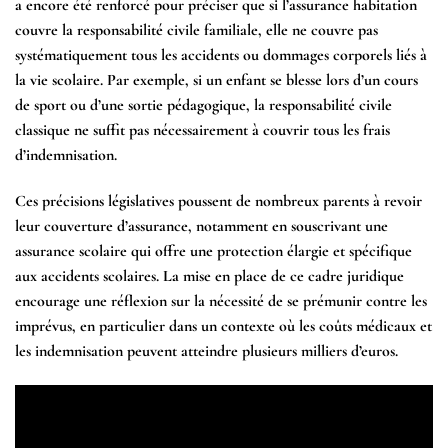
a encore été renforcé pour préciser que si l’assurance habitation
couvre la responsabilité civile familiale, elle ne couvre pas
systématiquement tous les accidents ou dommages corporels liés à
la vie scolaire. Par exemple, si un enfant se blesse lors d’un cours
de sport ou d’une sortie pédagogique, la responsabilité civile
classique ne suffit pas nécessairement à couvrir tous les frais
d’indemnisation.
Ces précisions législatives poussent de nombreux parents à revoir
leur couverture d’assurance, notamment en souscrivant une
assurance scolaire qui offre une protection élargie et spécifique
aux
accidents scolaires
. La mise en place de ce cadre juridique
encourage une réflexion sur la nécessité de se prémunir contre les
imprévus, en particulier dans un contexte où les coûts médicaux et
les indemnisation peuvent atteindre plusieurs milliers d’euros.