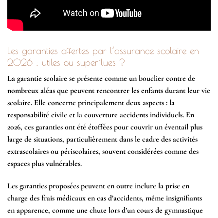
Les garanties offertes par l’assurance scolaire en
2026 : utiles ou superflues ?
La
garantie scolaire
se présente comme un bouclier contre de
nombreux aléas que peuvent rencontrer les enfants durant leur vie
scolaire. Elle concerne principalement deux aspects : la
responsabilité civile et la couverture accidents individuels. En
2026, ces garanties ont été étoffées pour couvrir un éventail plus
large de situations, particulièrement dans le cadre des activités
extrascolaires ou périscolaires, souvent considérées comme des
espaces plus vulnérables.
Les garanties proposées peuvent en outre inclure la prise en
charge des frais médicaux en cas d’accidents, même insignifiants
en apparence, comme une chute lors d’un cours de gymnastique