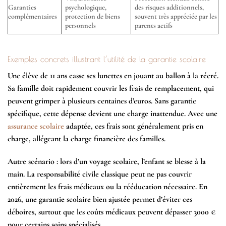
Garanties
psychologique,
des risques additionnels,
complémentaires
protection de biens
souvent très appréciée par les
personnels
parents actifs
Exemples concrets illustrant l’utilité de la garantie scolaire
Une élève de 11 ans casse ses lunettes en jouant au ballon à la récré.
Sa famille doit rapidement couvrir les frais de remplacement, qui
peuvent grimper à plusieurs centaines d’euros. Sans garantie
spécifique, cette dépense devient une charge inattendue. Avec une
assurance scolaire
adaptée, ces frais sont généralement pris en
charge, allégeant la charge financière des familles.
Autre scénario : lors d’un voyage scolaire, l’enfant se blesse à la
main. La responsabilité civile classique peut ne pas couvrir
entièrement les frais médicaux ou la rééducation nécessaire. En
2026, une
garantie scolaire
bien ajustée permet d’éviter ces
déboires, surtout que les coûts médicaux peuvent dépasser 3000 €
pour certains soins spécialisés.