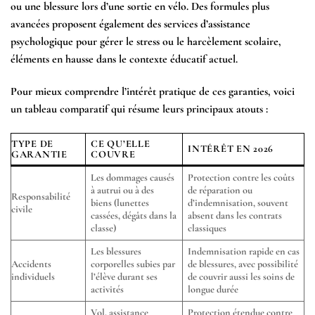
ou une blessure lors d’une sortie en vélo. Des formules plus
avancées proposent également des services d’assistance
psychologique pour gérer le stress ou le harcèlement scolaire,
éléments en hausse dans le contexte éducatif actuel.
Pour mieux comprendre l’intérêt pratique de ces garanties, voici
un tableau comparatif qui résume leurs principaux atouts :
TYPE DE
CE QU’ELLE
INTÉRÊT EN 2026
GARANTIE
COUVRE
Les dommages causés
Protection contre les coûts
à autrui ou à des
de réparation ou
Responsabilité
biens (lunettes
d’indemnisation, souvent
civile
cassées, dégâts dans la
absent dans les contrats
classe)
classiques
Les blessures
Indemnisation rapide en cas
Accidents
corporelles subies par
de blessures, avec possibilité
individuels
l’élève durant ses
de couvrir aussi les soins de
activités
longue durée
Vol, assistance
Protection étendue contre