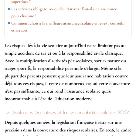
superflues ?
Les activités obligatoires ou facultatives : faut-il une assurance
pour chacune ?
Comment choisir la meilleure assurance scolaire en 2026 : conseils
et astuces
Les risques liés à la vie scolaire aujourd’hui ne se limitent pas au
simple accident de trajet ou à la responsabilité civile classique.
Avec la multiplication d’activités périscolaires, sorties nature ou
stages sportifs, la responsabilité parentale s’élargit. Même si la
plupart des parents pensent que leur assurance habitation couvre
déjà tous ces risques, il reste de nombreux cas où cette couverture
n’est pas suffisante, ce qui rend l’assurance scolaire quasi
incontournable à l’ère de l’éducation moderne.
Les évolutions législatives et la responsabilité civile en 2026
Depuis quelques années, la législation française insiste sur une
précision dans la couverture des
risques scolaires
. En 2026, le cadre