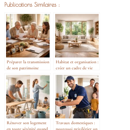
Publications Similaires :
Préparer la transmission
Habitat et organisation :
de son patrimoine
créer un cadre de vie
équilibré
Rénover son logement
Travaux domestiques :
en toute sérénité quand
pourquoi privilégier un