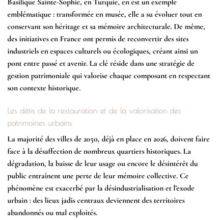
Basilique Sainte-Sophie, en Turquie, en est un exemple
emblématique : transformée en musée, elle a su évoluer tout en
conservant son héritage et sa mémoire architecturale. De même,
des initiatives en France ont permis de reconvertir des sites
industriels en espaces culturels ou écologiques, créant ainsi un
pont entre passé et avenir. La clé réside dans une stratégie de
gestion patrimoniale qui valorise chaque composant en respectant
son contexte historique.
Les défis de la restauration et de la valorisation des
patrimoines urbains
La majorité des villes de 2050, déjà en place en 2026, doivent faire
face à la désaffection de nombreux quartiers historiques. La
dégradation, la baisse de leur usage ou encore le désintérêt du
public entraînent une perte de leur mémoire collective. Ce
phénomène est exacerbé par la désindustrialisation et l’exode
urbain : des lieux jadis centraux deviennent des territoires
abandonnés ou mal exploités.