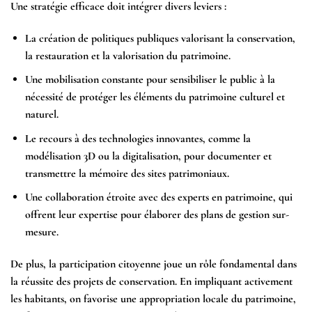
Une stratégie efficace doit intégrer divers leviers :
La création de politiques publiques valorisant la conservation,
la restauration et la valorisation du patrimoine.
Une mobilisation constante pour sensibiliser le public à la
nécessité de protéger les éléments du patrimoine culturel et
naturel.
Le recours à des technologies innovantes, comme la
modélisation 3D ou la digitalisation, pour documenter et
transmettre la mémoire des sites patrimoniaux.
Une collaboration étroite avec des experts en patrimoine, qui
offrent leur expertise pour élaborer des plans de gestion sur-
mesure.
De plus, la participation citoyenne joue un rôle fondamental dans
la réussite des projets de conservation. En impliquant activement
les habitants, on favorise une appropriation locale du patrimoine,