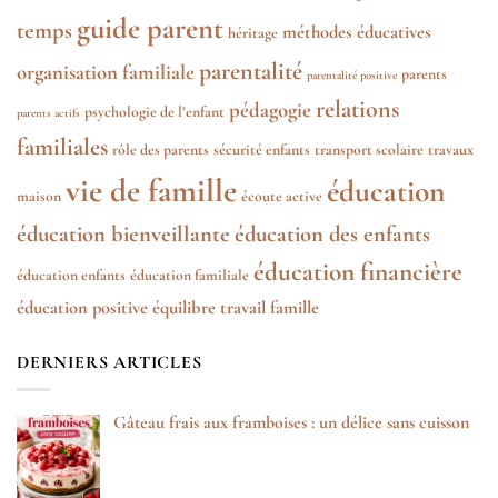
guide parent
temps
méthodes éducatives
héritage
parentalité
organisation familiale
parents
parentalité positive
relations
pédagogie
psychologie de l’enfant
parents actifs
familiales
rôle des parents
sécurité enfants
transport scolaire
travaux
vie de famille
éducation
maison
écoute active
éducation bienveillante
éducation des enfants
éducation financière
éducation enfants
éducation familiale
éducation positive
équilibre travail famille
DERNIERS ARTICLES
Gâteau frais aux framboises : un délice sans cuisson