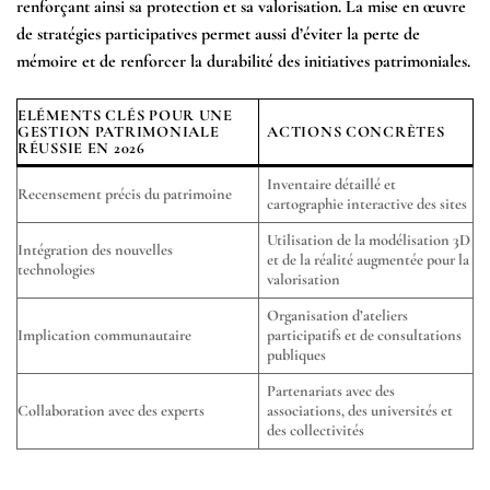
renforçant ainsi sa protection et sa valorisation. La mise en œuvre
de stratégies participatives permet aussi d’éviter la perte de
mémoire et de renforcer la durabilité des initiatives patrimoniales.
ELÉMENTS CLÉS POUR UNE
GESTION PATRIMONIALE
ACTIONS CONCRÈTES
RÉUSSIE EN 2026
Inventaire détaillé et
Recensement précis du patrimoine
cartographie interactive des sites
Utilisation de la modélisation 3D
Intégration des nouvelles
et de la réalité augmentée pour la
technologies
valorisation
Organisation d’ateliers
Implication communautaire
participatifs et de consultations
publiques
Partenariats avec des
Collaboration avec des experts
associations, des universités et
des collectivités