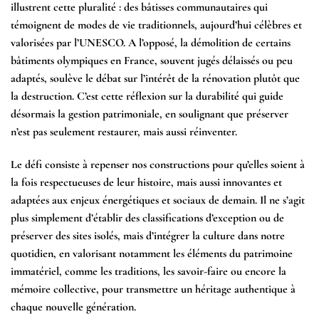
illustrent cette pluralité : des bâtisses communautaires qui
témoignent de modes de vie traditionnels, aujourd’hui célèbres et
valorisées par l’UNESCO. A l’opposé, la démolition de certains
bâtiments olympiques en France, souvent jugés délaissés ou peu
adaptés, soulève le débat sur l’intérêt de la rénovation plutôt que
la destruction. C’est cette réflexion sur la durabilité qui guide
désormais la gestion patrimoniale, en soulignant que préserver
n’est pas seulement restaurer, mais aussi réinventer.
Le défi consiste à repenser nos constructions pour qu’elles soient à
la fois respectueuses de leur histoire, mais aussi innovantes et
adaptées aux enjeux énergétiques et sociaux de demain. Il ne s’agit
plus simplement d’établir des classifications d’exception ou de
préserver des sites isolés, mais d’intégrer la culture dans notre
quotidien, en valorisant notamment les éléments du patrimoine
immatériel, comme les traditions, les savoir-faire ou encore la
mémoire collective, pour transmettre un héritage authentique à
chaque nouvelle génération.