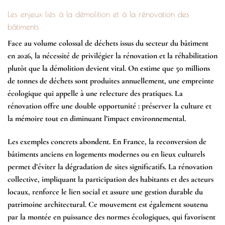
Les enjeux liés à la démolition et à la rénovation des
bâtiments
Face au volume colossal de déchets issus du secteur du bâtiment
en 2026, la nécessité de privilégier la rénovation et la réhabilitation
plutôt que la démolition devient vital. On estime que 50 millions
de tonnes de déchets sont produites annuellement, une empreinte
écologique qui appelle à une relecture des pratiques. La
rénovation offre une double opportunité : préserver la culture et
la mémoire tout en diminuant l’impact environnemental.
Les exemples concrets abondent. En France, la reconversion de
bâtiments anciens en logements modernes ou en lieux culturels
permet d’éviter la dégradation de sites significatifs. La rénovation
collective, impliquant la participation des habitants et des acteurs
locaux, renforce le lien social et assure une gestion durable du
patrimoine architectural. Ce mouvement est également soutenu
par la montée en puissance des normes écologiques, qui favorisent