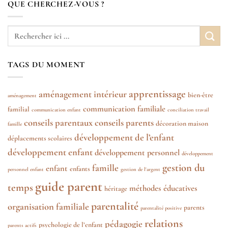
QUE CHERCHEZ-VOUS ?
TAGS DU MOMENT
apprentissage
aménagement intérieur
bien-être
aménagement
communication familiale
familial
communication enfant
conciliation travail
conseils parentaux
conseils parents
décoration maison
famille
développement de l’enfant
déplacements scolaires
développement enfant
développement personnel
développement
gestion du
famille
enfant
enfants
personnel enfant
gestion de l'argent
guide parent
temps
méthodes éducatives
héritage
parentalité
organisation familiale
parents
parentalité positive
relations
pédagogie
psychologie de l’enfant
parents actifs