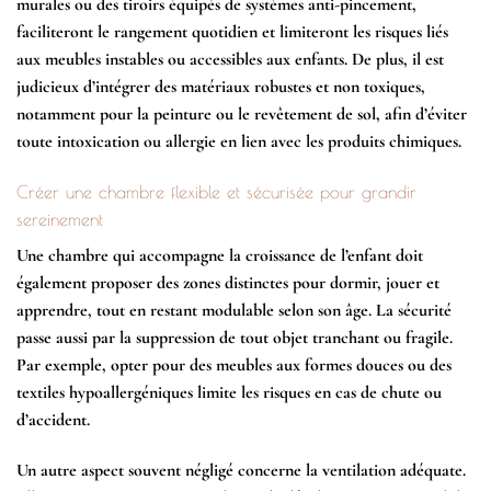
murales ou des tiroirs équipés de systèmes anti-pincement,
faciliteront le rangement quotidien et limiteront les risques liés
aux meubles instables ou accessibles aux enfants. De plus, il est
judicieux d’intégrer des matériaux robustes et non toxiques,
notamment pour la peinture ou le revêtement de sol, afin d’éviter
toute intoxication ou allergie en lien avec les produits chimiques.
Créer une chambre flexible et sécurisée pour grandir
sereinement
Une chambre qui accompagne la croissance de l’enfant doit
également proposer des zones distinctes pour dormir, jouer et
apprendre, tout en restant modulable selon son âge. La sécurité
passe aussi par la suppression de tout objet tranchant ou fragile.
Par exemple, opter pour des
meubles aux formes douces
ou des
textiles hypoallergéniques
limite les risques en cas de chute ou
d’accident.
Un autre aspect souvent négligé concerne la
ventilation adéquate
.