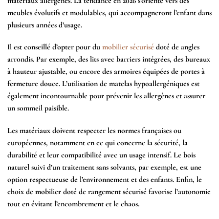
matériaux allergènes. La tendance en 2026 s’oriente vers des
meubles évolutifs
et
modulables
, qui accompagneront l’enfant dans
plusieurs années d’usage.
Il est conseillé d’opter pour du
mobilier sécurisé
doté de
angles
arrondis
. Par exemple, des lits avec barriers intégrées, des bureaux
à hauteur ajustable, ou encore des armoires équipées de portes à
fermeture douce. L’utilisation de
matelas hypoallergéniques
est
également incontournable pour prévenir les allergènes et assurer
un sommeil paisible.
Les matériaux doivent respecter les normes françaises ou
européennes, notamment en ce qui concerne la
sécurité
, la
durabilité
et leur compatibilité avec un usage intensif. Le bois
naturel suivi d’un traitement sans solvants, par exemple, est une
option respectueuse de l’environnement et des enfants. Enfin, le
choix de mobilier doté de
rangement sécurisé
favorise l’autonomie
tout en évitant l’encombrement et le chaos.