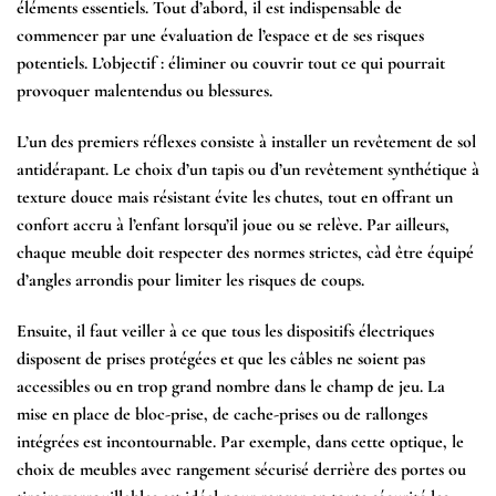
éléments essentiels. Tout d’abord, il est indispensable de
commencer par une évaluation de l’espace et de ses risques
potentiels. L’objectif : éliminer ou couvrir tout ce qui pourrait
provoquer malentendus ou blessures.
L’un des premiers réflexes consiste à installer un
revêtement de sol
antidérapant
. Le choix d’un tapis ou d’un revêtement synthétique à
texture douce mais résistant évite les chutes, tout en offrant un
confort accru à l’enfant lorsqu’il joue ou se relève. Par ailleurs,
chaque meuble doit respecter des normes strictes, càd être équipé
d’
angles arrondis
pour limiter les risques de coups.
Ensuite, il faut veiller à ce que tous les dispositifs électriques
disposent de
prises protégées
et que les câbles ne soient pas
accessibles ou en trop grand nombre dans le champ de jeu. La
mise en place de bloc-prise, de cache-prises ou de rallonges
intégrées est incontournable. Par exemple, dans cette optique, le
choix de meubles avec
rangement sécurisé
derrière des portes ou