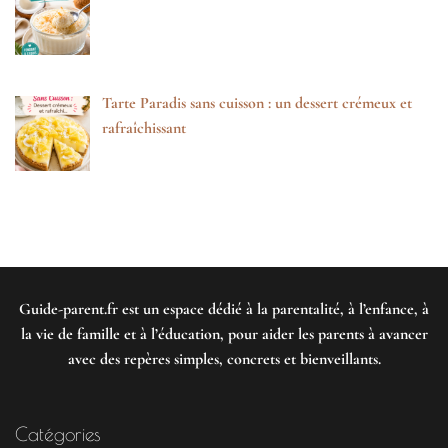
Tarte Paradis sans cuisson : un dessert crémeux et
rafraîchissant
Guide-parent.fr
est un espace dédié à la parentalité, à l’enfance, à
la vie de famille et à l’éducation, pour aider les parents à avancer
avec des repères simples, concrets et bienveillants.
Catégories