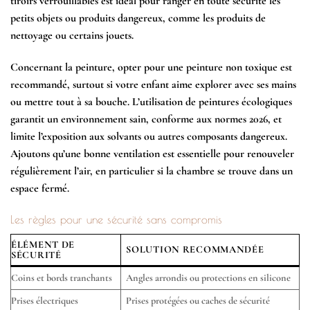
tiroirs verrouillables est idéal pour ranger en toute sécurité les
petits objets ou produits dangereux, comme les produits de
nettoyage ou certains jouets.
Concernant la
peinture
, opter pour une
peinture non toxique
est
recommandé, surtout si votre enfant aime explorer avec ses mains
ou mettre tout à sa bouche. L’utilisation de peintures écologiques
garantit un environnement sain, conforme aux normes 2026, et
limite l’exposition aux solvants ou autres composants dangereux.
Ajoutons qu’une
bonne ventilation
est essentielle pour renouveler
régulièrement l’air, en particulier si la chambre se trouve dans un
espace fermé.
Les règles pour une sécurité sans compromis
ÉLÉMENT DE
SOLUTION RECOMMANDÉE
SÉCURITÉ
Coins et bords tranchants
Angles arrondis ou protections en silicone
Prises électriques
Prises protégées ou caches de sécurité