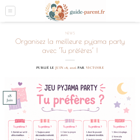
Passer
au
contenu
NEWS
Organisez la meilleure pyjama party
avec ‘Tu préfères’ !
PUBLIÉ LE
JUIN 18, 2026
PAR
VICTOIRE
18
Juin