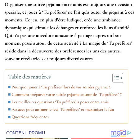
Organiser une soirée pyjama entre amis est toujours une occasion
spéciale, et jouer à ‘Tu préfères’ ne fait qu’ajouter du piquant à ces
moments. Ce jeu, en plus d’être ludique, crée une ambiance
dynamique qui stimule les échanges et renforce les liens d’amitié.
Qui n’a pas une anecdote amusante à partager après un bon
moment passé autour de cette activité ? La magie de ‘Tu préfères’
réside dans la découverte des préférences les uns des autres,
souvent révélatrices et toujours divertissantes.
Table des matières
Pourquoi jouer à ‘Tu préfères’ lors de vos soirées pyjama ?
Comment préparer votre soirée pyjama autour de ‘Tu préfères’ ?
Les meilleures questions ‘Tu préfères’ à poser entre amis
Astuces pour animer le jeu ‘Tu préfères’ et maximiser le fun
Questions fréquentes