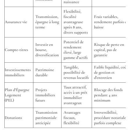
naissance
Flexibilité,
Transmission,
fiscalité
Frais variables,
Assurance vie
épargne à long
avantageuse
rendement parfois en
terme
après 8 ans,
baisse
divers supports
Potentiel de
Investir en
Risque de perte en
rendement
Compte-titres
bourse,
capital, pas de
élevé, large
diversification
garantie
gamme d’actifs
Tangible,
Faible liquidité, coûts
Investissements
Patrimoine
possibilité de
de gestion et
immobiliers
durable
revenus locatifs
d’entretien
Taux attractif,
Plan d’Épargne
Projets
Blocage des fonds
accès à un prêt
Logement
immobiliers
pendant 4 ans
immobilier
(PEL)
futurs
minimum
avantageux
Transmission
Avantages
Irreversibilité,
Donations
patrimoniale
fiscaux,
procédure notariale
anticipée
flexibilité
parfois complexe