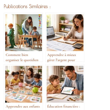
Publications Similaires :
Comment bien
Apprendre à mieux
organiser le quotidien
gérer l’argent pour
avec des enfants
sécuriser l’avenir
Apprendre aux enfants
Éducation financière :