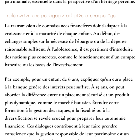
patrimoniale, essentielle dans la perspective d’un héritage pérenne.
Implémenter une pédagogie adaptée à chaque âge
La transmission de connaissances financières doit s’adapter à la
croissance et à la maturité de chaque enfant. Au début, des
échanges simples sur la nécessité de l’épargne ou de la dépense
raisonnable suffisent. À l’adolescence, il est pertinent d’introduire
des notions plus concrètes, comme le fonctionnement d’un compte
bancaire ou les bases de l’investissement.
Par exemple, pour un enfant de 8 ans, expliquer qu’un euro placé
à la banque génère des intérêts peut suffire. À 15 ans, on peut
aborder la différence entre un placement sécurisé et un produit
plus dynamique, comme le marché boursier. Étendre cette
formation à la gestion des risques, à la fiscalité ou à la
diversification se révèle crucial pour préparer leur autonomie
financière. Ces dialogues contribuent à leur faire prendre
conscience que la gestion responsable de leur patrimoine est un