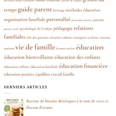
enfants
personnel enfant
gestion de l'argent
guide parent
temps
méthodes éducatives
héritage
parentalité
organisation familiale
parents
parentalité positive
relations
pédagogie
psychologie de l’enfant
parents actifs
familiales
rôle des parents
sécurité enfants
transport scolaire
travaux
vie de famille
éducation
maison
écoute active
éducation bienveillante
éducation des enfants
éducation financière
éducation enfants
éducation familiale
éducation positive
équilibre travail famille
DERNIERS ARTICLES
Recette de biscuits diététiques à la noix de coco et
flocons d’avoine