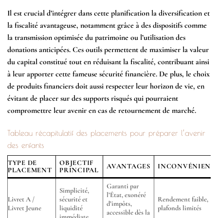
Il est crucial d’intégrer dans cette planification la diversification et
la fiscalité avantageuse, notamment grâce à des dispositifs comme
la transmission optimisée du patrimoine ou l’utilisation des
donations anticipées. Ces outils permettent de maximiser la valeur
du capital constitué tout en réduisant la fiscalité, contribuant ainsi
à leur apporter cette fameuse sécurité financière. De plus, le choix
de produits financiers doit aussi respecter leur horizon de vie, en
évitant de placer sur des supports risqués qui pourraient
compromettre leur avenir en cas de retournement de marché.
Tableau récapitulatif des placements pour préparer l’avenir
des enfants
TYPE DE
OBJECTIF
AVANTAGES
INCONVÉNIENT
PLACEMENT
PRINCIPAL
Garanti par
Simplicité,
l’État, exonéré
Livret A /
sécurité et
Rendement faible,
d’impôts,
Livret Jeune
liquidité
plafonds limités
accessible dès la
immédiate