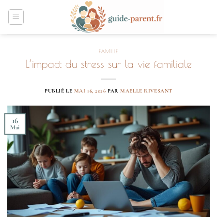
Passer
au
contenu
FAMILLE
L’impact du stress sur la vie familiale
PUBLIÉ LE
MAI 16, 2026
PAR
MAELLE RIVESANT
16
Mai