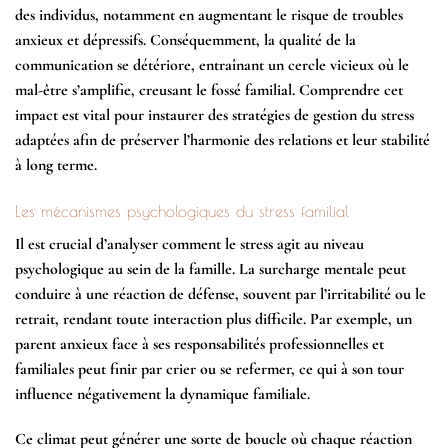
des individus, notamment en augmentant le risque de troubles
anxieux et dépressifs. Conséquemment, la qualité de la
communication se détériore, entraînant un cercle vicieux où le
mal-être s’amplifie, creusant le fossé familial. Comprendre cet
impact est vital pour instaurer des stratégies de gestion du stress
adaptées afin de préserver l’harmonie des relations et leur stabilité
à long terme.
Les mécanismes psychologiques du stress familial
Il est crucial d’analyser comment le stress agit au niveau
psychologique au sein de la famille. La surcharge mentale peut
conduire à une réaction de défense, souvent par l’irritabilité ou le
retrait, rendant toute interaction plus difficile. Par exemple, un
parent anxieux face à ses responsabilités professionnelles et
familiales peut finir par crier ou se refermer, ce qui à son tour
influence négativement la dynamique familiale.
Ce climat peut générer une sorte de boucle où chaque réaction