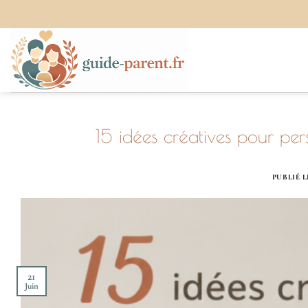
Passer
au
contenu
15 idées créatives pour per
PUBLIÉ 
21
Juin