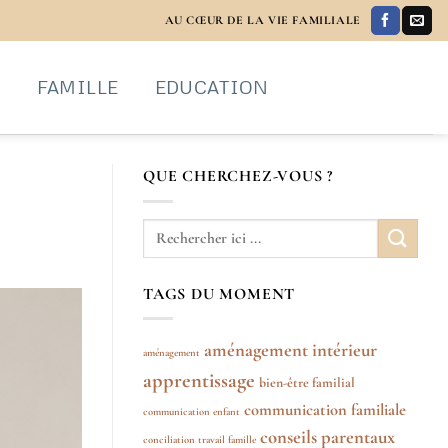
AU CŒUR DE LA VIE FAMILIALE
S
FAMILLE
EDUCATION
QUE CHERCHEZ-VOUS ?
TAGS DU MOMENT
aménagement intérieur
aménagement
apprentissage
bien-être familial
communication familiale
communication enfant
conseils parentaux
conciliation travail famille