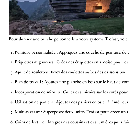
Pour donner une touche personnelle à votre système Trofast, voici 
Peinture personnalisée :
Appliquez une couche de peinture de co
Étiquettes mignonnes :
Créez des étiquettes en ardoise pour iden
Ajout de roulettes :
Fixez des roulettes au bas des caissons pour 
Plan de travail :
Ajoutez une planche en bois sur le haut de votr
Incorporation de miroirs :
Collez des miroirs sur les côtés pour 
Utilisation de paniers :
Ajoutez des paniers en osier à l’intérieur
Multi-niveaux :
Superposez deux unités Trofast pour créer un ran
Coins de lecture :
Intégrez des coussins et des lumières pour fai