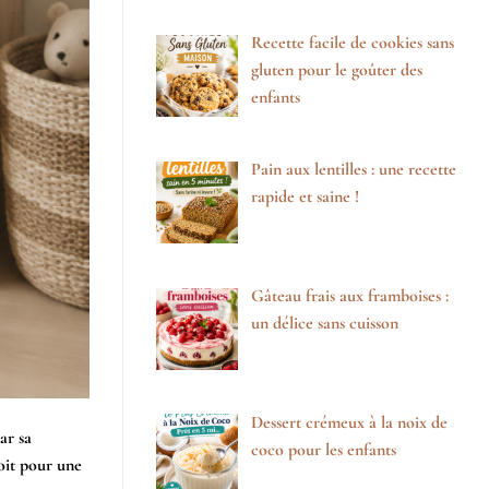
Recette facile de cookies sans
gluten pour le goûter des
enfants
Pain aux lentilles : une recette
rapide et saine !
Gâteau frais aux framboises :
un délice sans cuisson
Dessert crémeux à la noix de
ar sa
coco pour les enfants
soit pour une