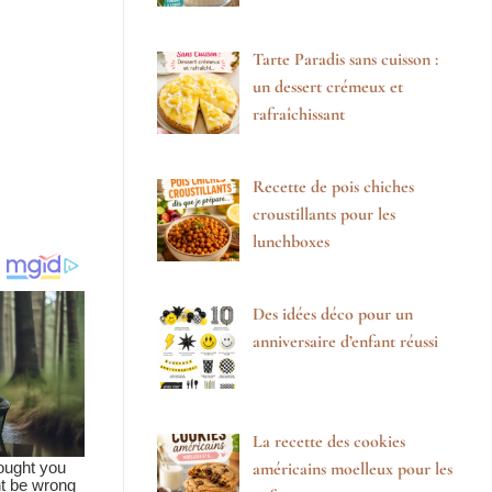
Tarte Paradis sans cuisson :
un dessert crémeux et
rafraîchissant
Recette de pois chiches
croustillants pour les
lunchboxes
Des idées déco pour un
anniversaire d’enfant réussi
La recette des cookies
américains moelleux pour les