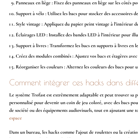
Panneaux en liège :
Fixez des panneaux en liège sur les côtés p
Support à vélo :
Utilisez les bacs pour stocker des accessoires de 
Style vintage :
Appliquez du papier peint vintage à l’intérieur d
Éclairages LED :
Installez des bandes LED à l’intérieur pour ill
Support à livres :
Transformez les bacs en supports à livres en le
Créez des modules combinés :
Ajustez vos bacs et étagères ave
Réorganiser les couleurs :
Alternez les couleurs des bacs pour u
Comment intégrer ces hacks dans diff
Le système Trofast est extrêmement adaptable et peut trouver sa pl
personnalisé pour devenir un coin de jeu coloré, avec des bacs pour l
de société ou des équipements audiovisuels, tout en ajoutant une 
espace
Dans un bureau, les hacks comme l’ajout de roulettes ou la créatio