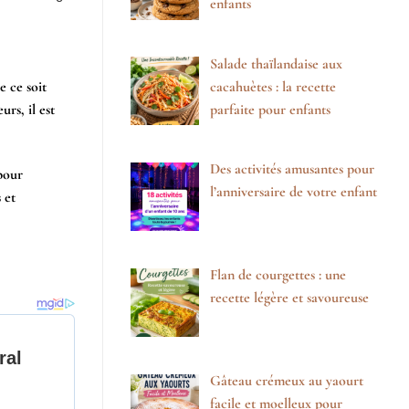
enfants
Salade thaïlandaise aux
cacahuètes : la recette
e ce soit
parfaite pour enfants
rs, il est
Des activités amusantes pour
 pour
l’anniversaire de votre enfant
 et
Flan de courgettes : une
recette légère et savoureuse
Gâteau crémeux au yaourt
facile et moelleux pour