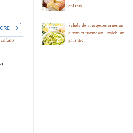
enfants
Salade de courgettes crues au
citron et parmesan : fraîcheur
 enfants
garantie !
rt.