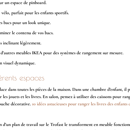
our un espace de pinboard.
vélo, parfait pour les enfants sportifs.
es bacs pour un look unique.
uminer le contenu de vos bacs.
s inclinant légèrement.
c d’autres meubles IKEA pour des systèmes de rangement sur mesure.
n visuel dynamique.
érents espaces
ace dans toutes les pièces de la maison. Dans une chambre d’enfant, il p
es jouets et les livres. En salon, pensez à utiliser des caissons pour ran
touche décorative.
10 idées astucieuses pour ranger les livres des enfants 
n d’un plan de travail sur le Trofast le transforment en meuble fonction