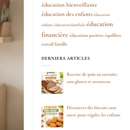
éducation bienveillante
éducation des enfants
éducation
éducation
enfants
éducation familiale
financière
éducation positive
équilibre
travail famille
DERNIERS ARTICLES
Recette de pain au sarrasin :
sans gluten et savoureux
Découvrez des biscuits sans
sucre pour régaler les enfants