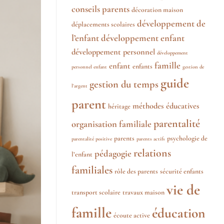
conseils parents
décoration maison
développement de
déplacements scolaires
l’enfant
développement enfant
développement personnel
développement
famille
enfant
enfants
personnel enfant
gestion de
guide
gestion du temps
l'argent
parent
méthodes éducatives
héritage
parentalité
organisation familiale
parents
psychologie de
parentalité positive
parents actifs
relations
pédagogie
l’enfant
familiales
rôle des parents
sécurité enfants
vie de
transport scolaire
travaux maison
famille
éducation
écoute active