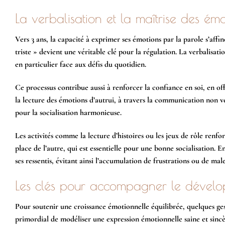
La verbalisation et la maîtrise des ém
Vers 3 ans, la capacité à exprimer ses émotions par la parole s’affin
triste » devient une véritable clé pour la régulation. La verbalisat
en particulier face aux défis du quotidien.
Ce processus contribue aussi à renforcer la confiance en soi, en off
la lecture des émotions d’autrui, à travers la communication non v
pour la socialisation harmonieuse.
Les activités comme la lecture d’histoires ou les jeux de rôle renfor
place de l’autre, qui est essentielle pour une bonne socialisation. 
ses ressentis, évitant ainsi l’accumulation de frustrations ou de mal
Les clés pour accompagner le dével
Pour soutenir une croissance émotionnelle équilibrée, quelques geste
primordial de modéliser une expression émotionnelle saine et sincèr