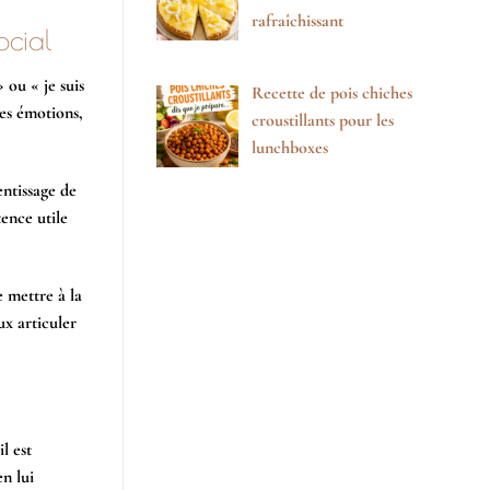
rafraîchissant
ocial
 ou « je suis
Recette de pois chiches
des émotions,
croustillants pour les
lunchboxes
entissage de
ence utile
e mettre à la
ux articuler
l est
n lui