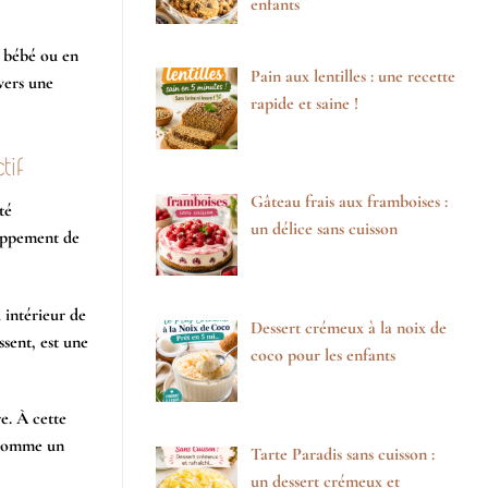
enfants
e bébé ou en
Pain aux lentilles : une recette
vers une
rapide et saine !
tif
Gâteau frais aux framboises :
té
un délice sans cuisson
loppement de
 intérieur de
Dessert crémeux à la noix de
ssent, est une
coco pour les enfants
e. À cette
r comme un
Tarte Paradis sans cuisson :
un dessert crémeux et