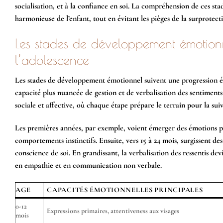
socialisation, et à la confiance en soi. La compréhension de ces st
harmonieuse de l’enfant, tout en évitant les pièges de la surprotect
Les stades de développement émotionn
l’adolescence
Les stades de développement émotionnel suivent une progression éc
capacité plus nuancée de gestion et de verbalisation des sentiment
sociale et affective, où chaque étape prépare le terrain pour la sui
Les premières années, par exemple, voient émerger des émotions prim
comportements instinctifs. Ensuite, vers 15 à 24 mois, surgissent d
conscience de soi. En grandissant, la verbalisation des ressentis de
en empathie et en communication non verbale.
AGE
CAPACITÉS ÉMOTIONNELLES PRINCIPALES
0-12
Expressions primaires, attentiveness aux visages
mois