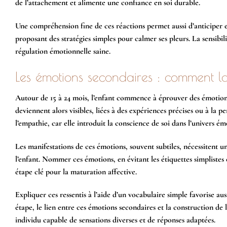
de l’attachement et alimente une confiance en soi durable.
Une compréhension fine de ces réactions permet aussi d’anticiper e
proposant des stratégies simples pour calmer ses pleurs. La sensibi
régulation émotionnelle saine.
Les émotions secondaires : comment la c
Autour de 15 à 24 mois, l’enfant commence à éprouver des émotions p
deviennent alors visibles, liées à des expériences précises ou à la 
l’empathie, car elle introduit la conscience de soi dans l’univers ém
Les manifestations de ces émotions, souvent subtiles, nécessitent un
l’enfant. Nommer ces émotions, en évitant les étiquettes simplistes 
étape clé pour la maturation affective.
Expliquer ces ressentis à l’aide d’un vocabulaire simple favorise a
étape, le lien entre ces émotions secondaires et la construction de
individu capable de sensations diverses et de réponses adaptées.