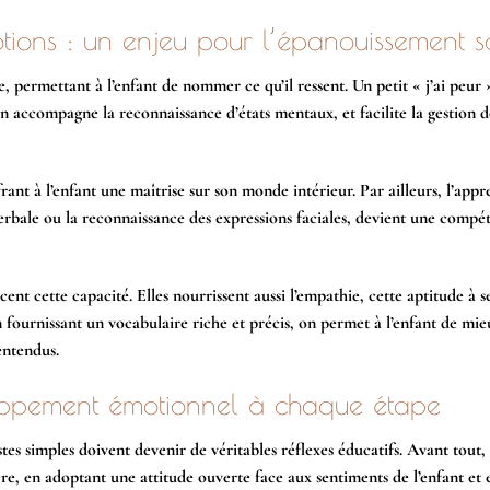
otions : un enjeu pour l’épanouissement s
e, permettant à l’enfant de nommer ce qu’il ressent. Un petit « j’ai peur »
ion accompagne la reconnaissance d’états mentaux, et facilite la gestion 
rant à l’enfant une maîtrise sur son monde intérieur. Par ailleurs, l’appr
erbale ou la reconnaissance des expressions faciales, devient une compét
cent cette capacité. Elles nourrissent aussi l’empathie, cette aptitude à s
En fournissant un vocabulaire riche et précis, on permet à l’enfant de mie
entendus.
oppement émotionnel à chaque étape
s simples doivent devenir de véritables réflexes éducatifs. Avant tout, i
e, en adoptant une attitude ouverte face aux sentiments de l’enfant et e