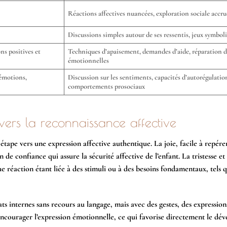
Réactions affectives nuancées, exploration sociale accru
Discussions simples autour de ses ressentis, jeux symbol
ns positives et
Techniques d’apaisement, demandes d’aide, réparation d
émotionnelles
 émotions,
Discussion sur les sentiments, capacités d’autorégulatio
comportements prosociaux
vers la reconnaissance affective
étape vers une expression affective authentique. La joie, facile à repére
de confiance qui assure la sécurité affective de l’enfant. La tristesse et 
 réaction étant liée à des stimuli ou à des besoins fondamentaux, tels q
ats internes sans recours au langage, mais avec des gestes, des expression
 d’encourager l’expression émotionnelle, ce qui favorise directement le d