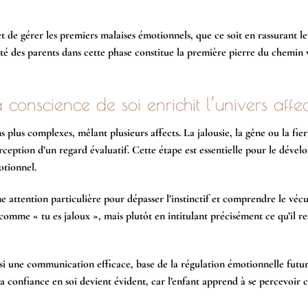
t de gérer les premiers malaises émotionnels, que ce soit en rassurant l
lité des parents dans cette phase constitue la première pierre du chemin 
onscience de soi enrichit l’univers affec
lus complexes, mêlant plusieurs affects. La jalousie, la gêne ou la fier
perception d’un regard évaluatif. Cette étape est essentielle pour le déve
otionnel.
e attention particulière pour dépasser l’instinctif et comprendre le vécu
comme « tu es jaloux », mais plutôt en intitulant précisément ce qu’il re
ussi une communication efficace, base de la régulation émotionnelle futur
 la confiance en soi devient évident, car l’enfant apprend à se percevoi