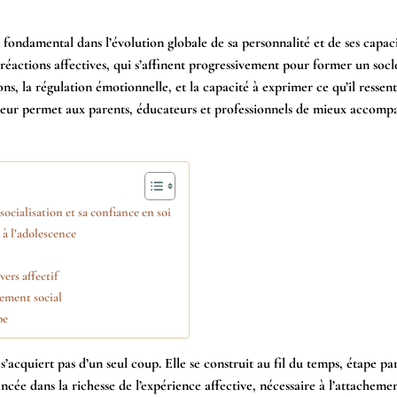
ondamental dans l’évolution globale de sa personnalité et de ses capacit
éactions affectives, qui s’affinent progressivement pour former un socl
ns, la régulation émotionnelle, et la capacité à exprimer ce qu’il ressen
rieur permet aux parents, éducateurs et professionnels de mieux accomp
ocialisation et sa confiance en soi
 à l’adolescence
ers affectif
sement social
pe
acquiert pas d’un seul coup. Elle se construit au fil du temps, étape pa
e dans la richesse de l’expérience affective, nécessaire à l’attachemen