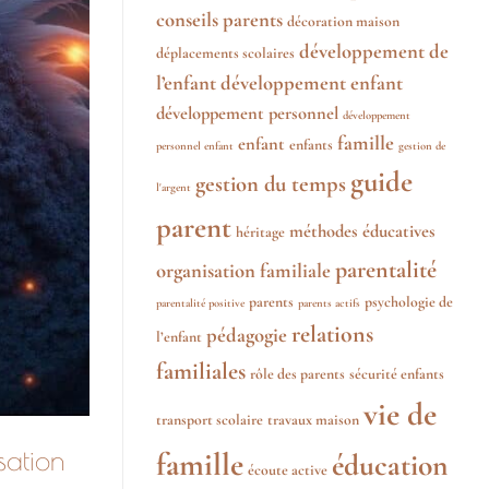
conseils parents
décoration maison
développement de
déplacements scolaires
l’enfant
développement enfant
développement personnel
développement
famille
enfant
enfants
personnel enfant
gestion de
guide
gestion du temps
l'argent
parent
méthodes éducatives
héritage
parentalité
organisation familiale
parents
psychologie de
parentalité positive
parents actifs
relations
pédagogie
l’enfant
familiales
rôle des parents
sécurité enfants
vie de
transport scolaire
travaux maison
sation
famille
éducation
écoute active