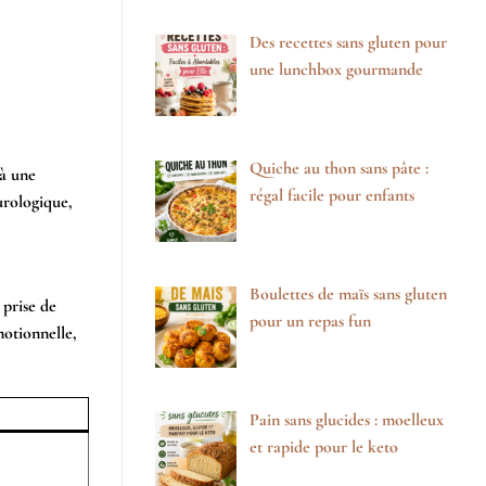
Des recettes sans gluten pour
une lunchbox gourmande
Quiche au thon sans pâte :
’à une
régal facile pour enfants
urologique,
Boulettes de maïs sans gluten
 prise de
pour un repas fun
motionnelle,
Pain sans glucides : moelleux
et rapide pour le keto