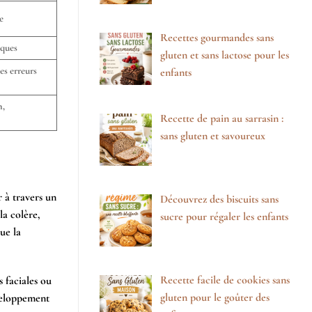
e
Recettes gourmandes sans
iques
gluten et sans lactose pour les
es erreurs
enfants
n,
Recette de pain au sarrasin :
sans gluten et savoureux
r à travers un
Découvrez des biscuits sans
la colère,
sucre pour régaler les enfants
ue la
Recette facile de cookies sans
s faciales ou
gluten pour le goûter des
éveloppement