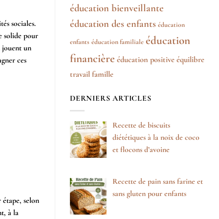
éducation bienveillante
éducation des enfants
és sociales.
éducation
e solide pour
éducation
enfants
éducation familiale
t jouent un
financière
éducation positive
équilibre
agner ces
travail famille
DERNIERS ARTICLES
Recette de biscuits
diététiques à la noix de coco
et flocons d’avoine
Recette de pain sans farine et
sans gluten pour enfants
r étape, selon
t, à la