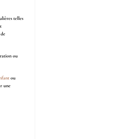
lières telles
t
 de
tration ou
nfant
ou
ir une