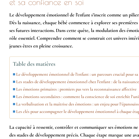
et sa confiance en soi
Le développement émotionnel de l’enfant s’inscrit comme un pilier f
Dès la naissance, chaque bébé commence à explorer ses premières r
ses futures interactions. Dans cette quête, la modulation des émotio
rôle essentiel. Comprendre comment se construit cet univers inté
jeunes êtres en pleine croissance.
Table des matières
Le développement émotionnel de l’enfant : un parcours crucial pour sa s
Les stades de développement émotionnel chez l’enfant : de la naissance
Les émotions primaires : premiers pas vers la reconnaissance affective
Les émotions secondaires : comment la conscience de soi enrichit l’univ
La verbalisation et la maîtrise des émotions : un enjeu pour l’épanouis
Les clés pour accompagner le développement émotionnel à chaque éta
La capacité à ressentir, contrôler et communiquer ses émotions ne s’
des stades de développement précis. Chaque étape marque une avancé