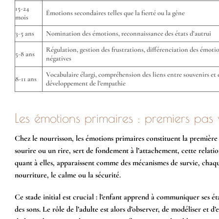
15-24
Émotions secondaires telles que la fierté ou la gêne
mois
3-5 ans
Nomination des émotions, reconnaissance des états d’autrui
Régulation, gestion des frustrations, différenciation des émotio
5-8 ans
négatives
Vocabulaire élargi, compréhension des liens entre souvenirs et
8-11 ans
développement de l’empathie
Les émotions primaires : premiers pas 
Chez le nourrisson, les émotions primaires constituent la première 
sourire ou un rire, sert de fondement à l’attachement, cette relation 
quant à elles, apparaissent comme des mécanismes de survie, chaque
nourriture, le calme ou la sécurité.
Ce stade initial est crucial : l’enfant apprend à communiquer ses ét
des sons. Le rôle de l’adulte est alors d’observer, de modéliser et