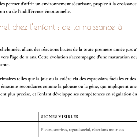
ades permet d’offrir un environnement sécurisant, propice à la croissance
ion ou de l’indifférence émotionnelle.
el chez l’enfant : de la naissance à
helonnée, allant des réactions brutes de la toute première année jusqu
s vers l’âge de 11 ans. Cette évolution s’accompagne d’une maturation ne
vante.
aires telles que la joie ou la colère via des expressions faciales et des
es émotions secondaires comme la jalousie ou la gêne, qui impliquent une
vient plus précise, et l’enfant développe ses compétences en régulation é
SIGNES VISIBLES
Pleurs, sourires, regard social, réactions motrices