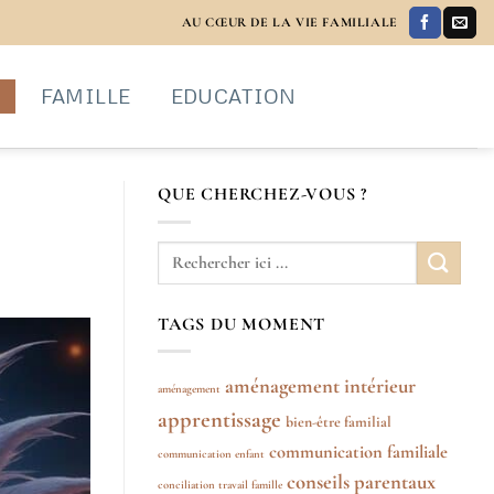
AU CŒUR DE LA VIE FAMILIALE
S
FAMILLE
EDUCATION
QUE CHERCHEZ-VOUS ?
TAGS DU MOMENT
aménagement intérieur
aménagement
apprentissage
bien-être familial
communication familiale
communication enfant
conseils parentaux
conciliation travail famille