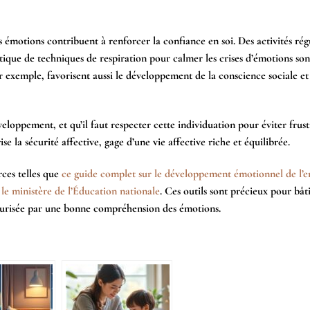
des émotions contribuent à renforcer la confiance en soi. Des activités régu
atique de techniques de respiration pour calmer les crises d’émotions son
 exemple, favorisent aussi le développement de la conscience sociale et
oppement, et qu’il faut respecter cette individuation pour éviter frus
e la sécurité affective, gage d’une vie affective riche et équilibrée.
rces telles que
ce guide complet sur le développement émotionnel de l’e
 le ministère de l’Éducation nationale
. Ces outils sont précieux pour bât
écurisée par une bonne compréhension des émotions.