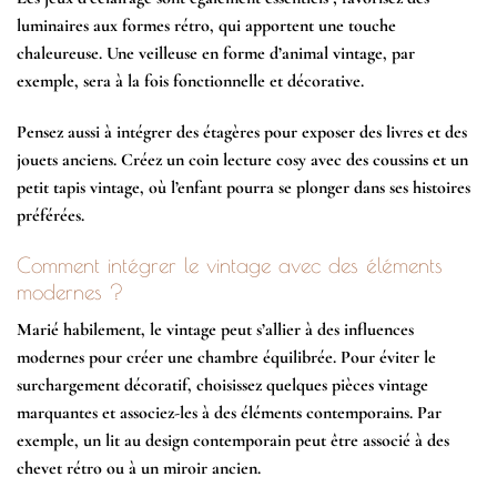
luminaires aux formes rétro, qui apportent une touche
chaleureuse. Une veilleuse en forme d’animal vintage, par
exemple, sera à la fois fonctionnelle et décorative.
Pensez aussi à intégrer des étagères pour exposer des livres et des
jouets anciens. Créez un coin lecture cosy avec des coussins et un
petit tapis vintage, où l’enfant pourra se plonger dans ses histoires
préférées.
Comment intégrer le vintage avec des éléments
modernes ?
Marié habilement, le vintage peut s’allier à des influences
modernes pour créer une chambre équilibrée. Pour éviter le
surchargement décoratif, choisissez quelques pièces vintage
marquantes et associez-les à des éléments contemporains. Par
exemple, un lit au design contemporain peut être associé à des
chevet rétro ou à un miroir ancien.