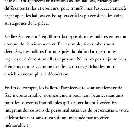
rôle clé. Un agencement harmonieux des ballons, mélangeant
différentes tailles et couleurs, peut transformer l’espace. Pensez à
regrouper des ballons en bouquets et à les placer dans des coins
stratégiques de la pièce.
Veillez également à équilibrer la disposition des ballons en tenant
compte de l’environnement. Par exemple, si des tables sont
décorées, des ballons flottants près du plafond attireront les
regards et créeront un effet captivant. N’hésitez pas à ajouter des
éléments naturels comme des fleurs ou des guirlandes pour
enrichir encore plus la décoration.
En fin de compte, les ballons d’anniversaire sont un élément de
fête incontournable, non seulement pour leur beauté, mais aussi
pour les souvenirs inoubliables qu’ils contribuent à créer. En
intégrant des conseils de personnalisation et de présentation, votre
célébration sera sans aucun doute marquée par un effet
mémorable !