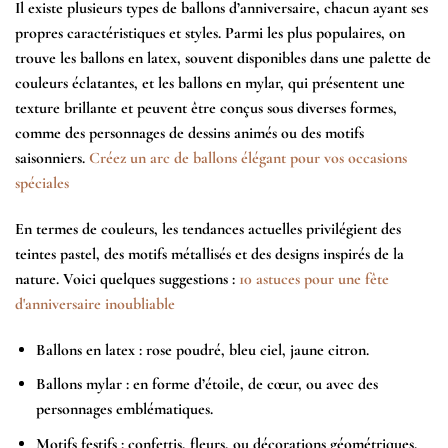
Il existe plusieurs types de ballons d’anniversaire, chacun ayant ses
propres caractéristiques et styles. Parmi les plus populaires, on
trouve les ballons en latex, souvent disponibles dans une palette de
couleurs éclatantes, et les ballons en mylar, qui présentent une
texture brillante et peuvent être conçus sous diverses formes,
comme des personnages de dessins animés ou des motifs
saisonniers.
Créez un arc de ballons élégant pour vos occasions
spéciales
En termes de couleurs, les tendances actuelles privilégient des
teintes pastel, des motifs métallisés et des designs inspirés de la
nature. Voici quelques suggestions :
10 astuces pour une fête
d'anniversaire inoubliable
Ballons en latex : rose poudré, bleu ciel, jaune citron.
Ballons mylar : en forme d’étoile, de cœur, ou avec des
personnages emblématiques.
Motifs festifs : confettis, fleurs, ou décorations géométriques.