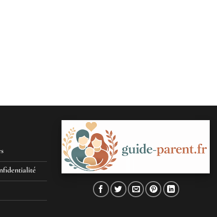
es
nfidentialité