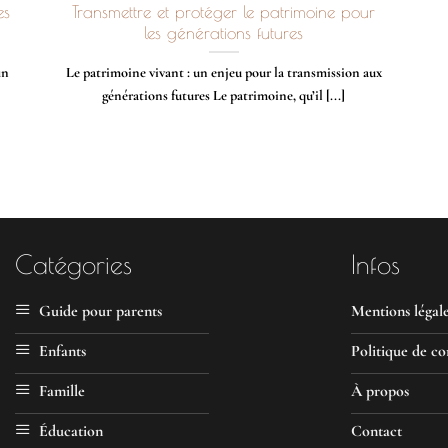
es
Transmettre et protéger le patrimoine pour
les générations futures
in
Le patrimoine vivant : un enjeu pour la transmission aux
générations futures Le patrimoine, qu’il [...]
Catégories
Infos
Guide pour parents
Mentions légal
Enfants
Politique de co
Famille
À propos
Éducation
Contact