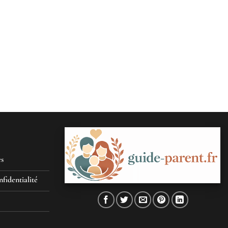
es
nfidentialité