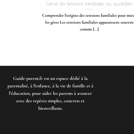
Gérer les tensions familiales au quotidien
Comprendre l’origine des tensions familiales pour mie
les gérer Les tensions familiales apparaissent souvent
comme [...]
Guide-parent.fr
est un espace dédié à la
parentalité, à l’enfance, à la vie de famille et à
l’éducation, pour aider les parents à avancer
avec des repères simples, concrets et
bienveillants.