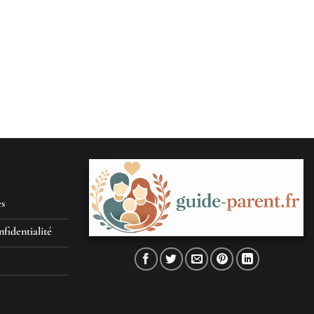
es
nfidentialité