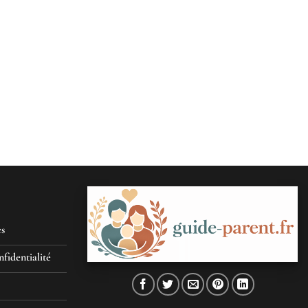
es
nfidentialité